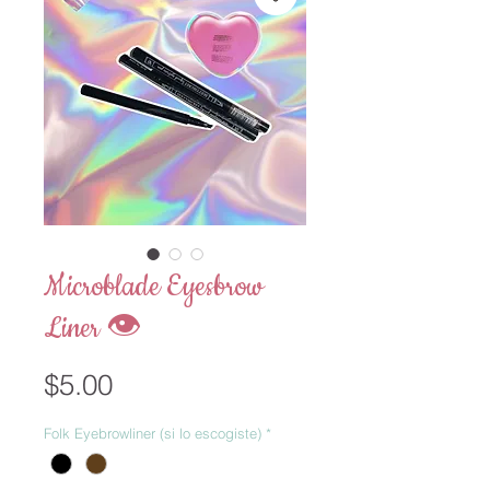
Microblade Eyesbrow
Liner 👁
Price
$5.00
Folk Eyebrowliner (si lo escogiste)
*