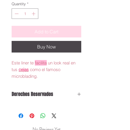
Quantity
*
Add to Cart
Buy Now
Este liner te
facilita
un look real en
tus
cejas
como el famoso
microblading.
Derechos Reservados
Yo siendo transparente:
Antes de enviar mis poductos yo me
encargo de cotejarlos y que esten en
buenas condiciones. Una vez enviado no
No Reviews Yet